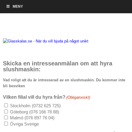
Intresseanmälan slushmaskiner
Skip
MENY
to
Du är här::
Home
/
Intresseanmälan
/
Intresseanmälan slushmaskiner
content
Skicka en intresseanmälan om att hyra
slushmaskin:
Vad roligt att du är intresserad av en slushmaskin. Du kommer inte
bli besviken
Vilken filial vill du hyra från?
(Obligatoriskt)
Stockholm (0732 625 725)
Göteborg (076 166 78 88)
Malmö (076 897 76 04)
Övriga Sverige