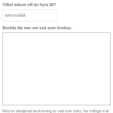
MM
Vilket datum vill du hyra till?
snedstreck
ÅÅÅÅ
DD
snedstreck
MM
Berätta lite mer om vad som önskas:
snedstreck
ÅÅÅÅ
Med en detaljerad beskrivning av vad som söks, hur många ni är