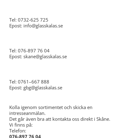
Stockholm
Tel: 0732-625 725
Epost: info@glasskalas.se
Skåne
Tel: 076-897 76 04
Epost: skane@glasskalas.se
Göteborg
Tel: 0761–667 888
Epost: gbg@glasskalas.se
Kolla igenom sortimentet och skicka en
intresseanmälan.
Det går även bra att kontakta oss direkt i Skåne.
Vi finns på:
Telefon:
076-897 76 04