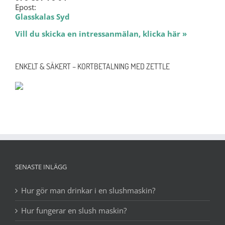
Epost:
Glasskalas Syd
Vill du skicka en intressanmälan, klicka här »
ENKELT & SÄKERT – KORTBETALNING MED ZETTLE
SENASTE INLÄGG
Hur gör man drinkar i en slushmaskin?
Hur fungerar en slush maskin?