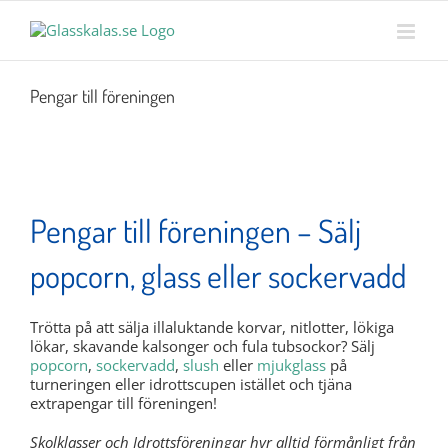
Skip
MENY
to
content
Pengar till föreningen
Pengar till föreningen – Sälj
popcorn, glass eller sockervadd
Trötta på att sälja illaluktande korvar, nitlotter, lökiga
lökar, skavande kalsonger och fula tubsockor? Sälj
popcorn
,
sockervadd
,
slush
eller
mjukglass
på
turneringen eller idrottscupen istället och tjäna
extrapengar till föreningen!
Skolklasser och Idrottsföreningar hyr alltid förmånligt från