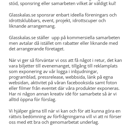
stöd, sponsring eller samarbeten vilket är väldigt kul!
Glasskalas.se sponsrar enbart ideella föreningars och
idrottsklubbars, event, projekt, idrottscuper och
liknande arrangemang.
Glasskalas.se ställer upp på kommersiella samarbeten
men avtalar då istället om rabatter eller liknande med
det arrangerande företaget.
När vi ger så förväntar vi oss att få något i retur, det kan
vara biljetter till evenemanget, tillgång till reklamplats
som exponering av vår logga i inbjudningar,
programblad, pressrelease, webbsida, länk på egna
websidan, aktivitet på våran facebooksida samt foton
eller filmer från eventet där våra produkter exponeras.
Har ni någon annan kreativ idé för samarbete så är vi
alltid öppna för förslag.
Vi hjälper gärna till när vi kan och för att kunna göra en
rättvis bedömning av förfrågningarna vill vi att ni förser
oss med ett bra och genomarbetat underlag.