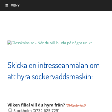
Skip
MENY
to
Intresseanmälnan sockervaddsmaskiner
content
Skicka en intresseanmälan om
att hyra sockervaddsmaskin:
Vad roligt att du är intresserad av en sockervaddsmaskin.
Hoppas att vi kan hjälpa dig med det
Vilken filial vill du hyra från?
(Obligatoriskt)
Stockholm (0732 625 725)