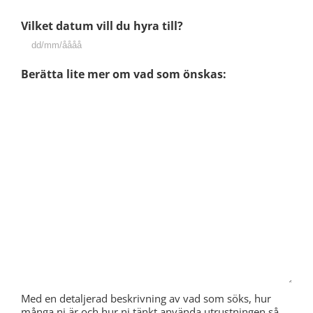
DD
snedstreck
Vilket datum vill du hyra till?
MM
snedstreck
DD
ÅÅÅÅ
snedstreck
Berätta lite mer om vad som önskas:
MM
snedstreck
ÅÅÅÅ
Med en detaljerad beskrivning av vad som söks, hur
många ni är och hur ni tänkt använda utrustningen så