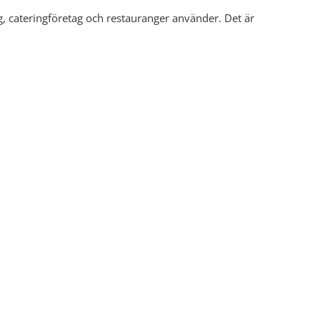
, cateringföretag och restauranger använder. Det är
ör dina affärer mobila med ett elverk!