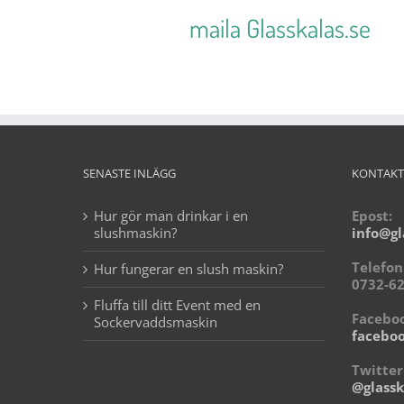
maila Glasskalas.se
ell
Du kan även
SENASTE INLÄGG
KONTAKT
Hur gör man drinkar i en
Epost:
slushmaskin?
info@gl
Telefon
Hur fungerar en slush maskin?
0732-62
Fluffa till ditt Event med en
Faceboo
Sockervaddsmaskin
faceboo
Twitter
@glassk