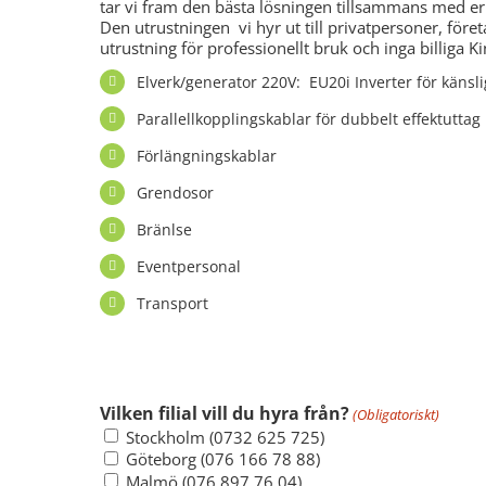
tar vi fram den bästa lösningen tillsammans med er
Den utrustningen vi hyr ut till privatpersoner, fö
utrustning för professionellt bruk och inga billiga K
Elverk/generator 220V: EU20i Inverter för känsli
Parallellkopplingskablar för dubbelt effektuttag
Förlängningskablar
Grendosor
Bränlse
Eventpersonal
Transport
Fyll i här för en kostnadsfri intressean
Vilken filial vill du hyra från?
(Obligatoriskt)
Stockholm (0732 625 725)
Göteborg (076 166 78 88)
Malmö (076 897 76 04)