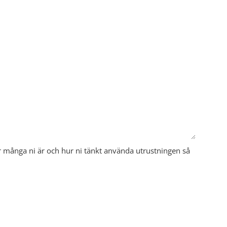
snedstreck
ÅÅÅÅ
 många ni är och hur ni tänkt använda utrustningen så