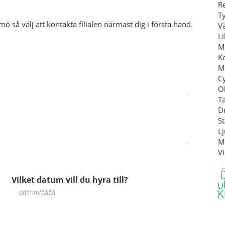
Re
T
 så välj att kontakta filialen närmast dig i första hand.
V
L
M
Ko
M
C
O

T
Dr
S
L
Må

Vi
Ö
Vilket datum vill du hyra till?
u
K
DD
snedstreck
MM