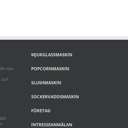
ng.
MJUKGLASSMASKIN
rån oss.
POPCORNMASKIN
t och
SLUSHMASKIN
SOCKERVADDSMASKIN
FÖRETAG
 det
r.
INTRESSEANMÄLAN