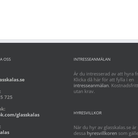
er ringa 0732-625 725 för offert och bokni
A OSS
INTRESSEANMÄLAN
Är du intresserad av att hyra f
asskalas.se
Klicka då här för att fylla i en
intresseanmälan
. Kostnadsfrit
:
utan krav.
5 725
k:
HYRESVILLKOR
k.com/glasskalas
:
När du hyr av glasskalas.se är
alas
dessa
hyresvillkoren
som gälle