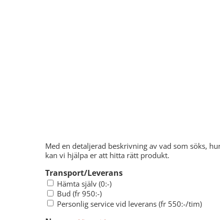
snedstreck
ÅÅÅÅ
Med en detaljerad beskrivning av vad som söks, hur
kan vi hjälpa er att hitta rätt produkt.
Transport/Leverans
Hämta själv (0:-)
Bud (fr 950:-)
Personlig service vid leverans (fr 550:-/tim)