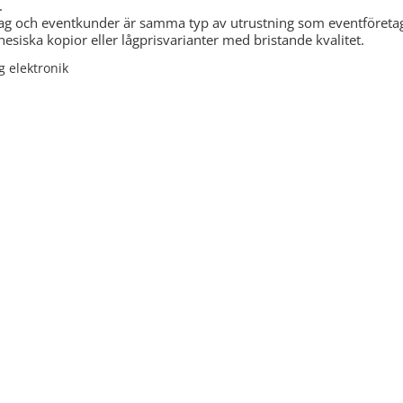
.
retag och eventkunder är samma typ av utrustning som eventföretag
inesiska kopior eller lågprisvarianter med bristande kvalitet.
g elektronik
mälan. Vi svarar oftast inom 24h.
G