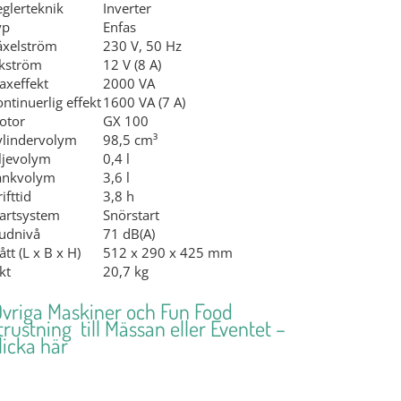
glerteknik
Inverter
yp
Enfas
äxelström
230 V, 50 Hz
ikström
12 V (8 A)
axeffekt
2000 VA
ntinuerlig effekt
1600 VA (7 A)
otor
GX 100
ylindervolym
98,5 cm³
ljevolym
0,4 l
ankvolym
3,6 l
ifttid
3,8 h
tartsystem
Snörstart
judnivå
71 dB(A)
tt (L x B x H)
512 x 290 x 425 mm
kt
20,7 kg
vriga Maskiner och Fun Food
trustning till Mässan eller Eventet –
licka här