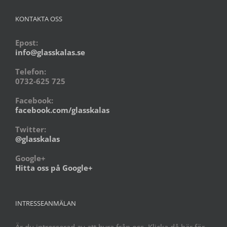
KONTAKTA OSS
Epost:
info@glasskalas.se
Telefon:
0732-625 725
Facebook:
facebook.com/glasskalas
Twitter:
@glasskalas
Google+
Hitta oss på Google+
INTRESSEANMÄLAN
Är du intresserad av att hyra från oss. Klicka då här för