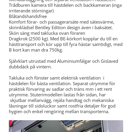
Trådburen kamera till hästdelen och backkameran (inga
irriterande störningar)
Blåtandshandsfree
Komfort förar- och passagerarsäte med sätesvärme,
skinnklädsel Bentley Edition design även i baksätet.
Skön säng med taklucka ovan föraren
Dragkrok (2500 kg). Med BE-körkort kopplar du till en
hästtransport och kör upp till fyra hästar samtidigt, med
B kort kan man dra 750kg.
Självklart utrustad med Aluminiumfälgar och Gislaved
dubbdäck på vintern.
Takluka och fönster samt elektrisk ventilation i
hästdelen för bästa ventilation. Separat utrymme för
praktisk förvaring av sadlar och träns mm i ett rent
utrymme. Stuterimodellen lastas från sidan, har
skjutbar mellanvägg, rejäla handtag och mekaniska
låsningar till sidoluckor samt rostfria detaljer för god
hygien och enkel rengöring mellan transporterna.