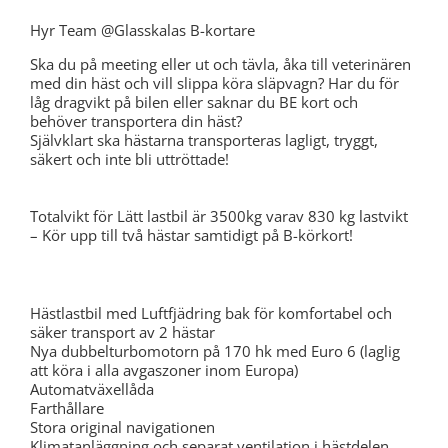
Hyr Team @Glasskalas B-kortare
Ska du på meeting eller ut och tävla, åka till veterinären
med din häst och vill slippa köra släpvagn? Har du för
låg dragvikt på bilen eller saknar du BE kort och
behöver transportera din häst?
Självklart ska hästarna transporteras lagligt, tryggt,
säkert och inte bli uttröttade!
Totalvikt för Lätt lastbil är 3500kg varav 830 kg lastvikt
– Kör upp till två hästar samtidigt på B-körkort!
Hästlastbil med Luftfjädring bak för komfortabel och
säker transport av 2 hästar
Nya dubbelturbomotorn på 170 hk med Euro 6 (laglig
att köra i alla avgaszoner inom Europa)
Automatväxellåda
Farthållare
Stora original navigationen
Klimatanläggning och separat ventilation i hästdelen.