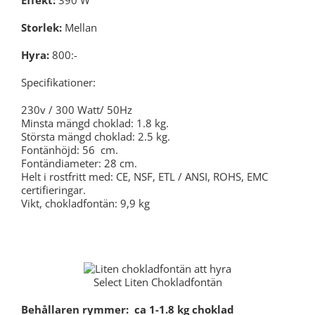
Storlek:
Mellan
Hyra:
800:-
Specifikationer:
230v / 300 Watt/ 50Hz
Minsta mängd choklad: 1.8 kg.
Största mängd choklad: 2.5 kg.
Fontänhöjd: 56 cm.
Fontändiameter: 28 cm.
Helt i rostfritt med: CE, NSF, ETL / ANSI, ROHS, EMC
certifieringar.
Vikt, chokladfontän: 9,9 kg
Sephra Select CF16E Chokladfontän
Select Liten Chokladfontän
Behållaren rymmer: ca 1-1.8 kg choklad