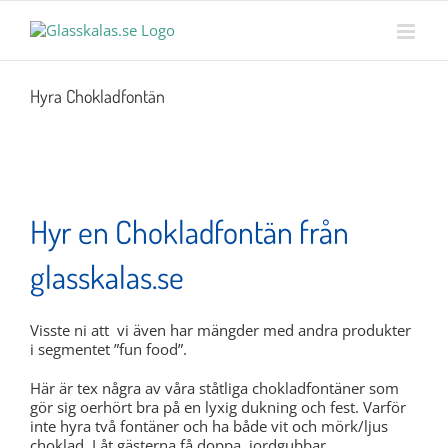
Skip
MENY
to
content
Hyra Chokladfontän
Hyr en Chokladfontän från
glasskalas.se
Visste ni att vi även har mängder med andra produkter
i segmentet ”fun food”.
Här är tex några av våra ståtliga chokladfontäner som
gör sig oerhört bra på en lyxig dukning och fest. Varför
inte hyra två fontäner och ha både vit och mörk/ljus
choklad. Låt gästerna få doppa, jordgubbar,