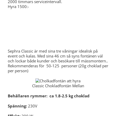
2000 timmars serviceintervall.
Hyra 1500:-
Sephra Classic CF18L Chokladfontän
Sephra Classic är med sina tre våningar idealisk på
event och kalas. Med sina 46 cm så syns fontänen väl
och lockar både kunder och besökare till mässmontern..
Rekommenderas för 50-125 personer (20g choklad per
per person)
Classic Chokladfontän Mellan
Behållaren rymmer: ca 1.8-2.5 kg choklad
Spänning:
230V
Effekt:
390 W