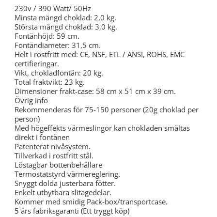
230v / 390 Watt/ 50Hz
Minsta mängd choklad: 2,0 kg.
Största mängd choklad: 3,0 kg.
Fontänhöjd: 59 cm.
Fontändiameter: 31,5 cm.
Helt i rostfritt med: CE, NSF, ETL / ANSI, ROHS, EMC
certifieringar.
Vikt, chokladfontän: 20 kg.
Total fraktvikt: 23 kg.
Dimensioner frakt-case: 58 cm x 51 cm x 39 cm.
Övrig info
Rekommenderas för 75-150 personer (20g choklad per
person)
Med högeffekts värmeslingor kan chokladen smältas
direkt i fontänen
Patenterat nivåsystem.
Tillverkad i rostfritt stål.
Löstagbar bottenbehållare
Termostatstyrd värmereglering.
Snyggt dolda justerbara fötter.
Enkelt utbytbara slitagedelar.
Kommer med smidig Pack-box/transportcase.
5 års fabriksgaranti (Ett tryggt köp)