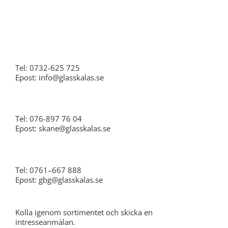
Stockholm
Tel: 0732-625 725
Epost: info@glasskalas.se
Skåne
Tel: 076-897 76 04
Epost: skane@glasskalas.se
Göteborg
Tel: 0761–667 888
Epost: gbg@glasskalas.se
Kolla igenom sortimentet och skicka en
intresseanmälan.