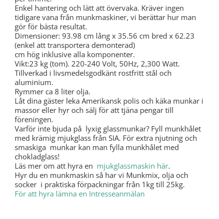
Enkel hantering och lätt att övervaka. Kräver ingen
tidigare vana från munkmaskiner, vi berättar hur man
gör för bästa resultat.
Dimensioner: 93.98 cm lång x 35.56 cm bred x 62.23
(enkel att transportera demonterad)
cm hög inklusive alla komponenter.
Vikt:23 kg (tom). 220-240 Volt, 50Hz, 2,300 Watt.
Tillverkad i livsmedelsgodkänt rostfritt stål och
aluminium.
Rymmer ca 8 liter olja.
Låt dina gäster leka Amerikansk polis och käka munkar i
massor eller hyr och sälj för att tjäna pengar till
föreningen.
Varför inte bjuda på lyxig glassmunkar? Fyll munkhålet
med krämig mjukglass från SIA. För extra njutning och
smaskiga munkar kan man fylla munkhålet med
chokladglass!
Läs mer om att hyra en
mjukglassmaskin här
.
Hyr du en munkmaskin så har vi Munkmix, olja och
socker i praktiska förpackningar från 1kg till 25kg.
För att hyra lämna en Intresseanmälan