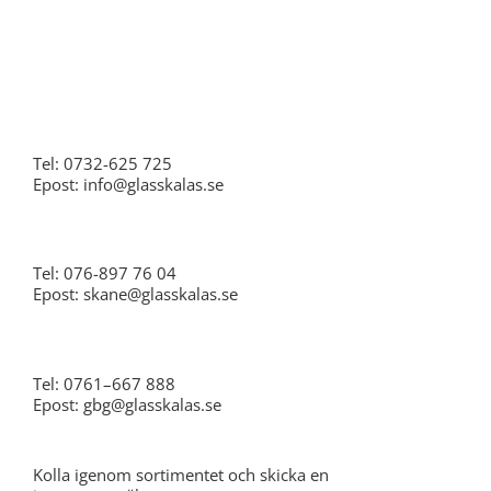
Stockholm
Tel: 0732-625 725
Epost: info@glasskalas.se
Skåne
Tel: 076-897 76 04
Epost: skane@glasskalas.se
Göteborg
Tel: 0761–667 888
Epost: gbg@glasskalas.se
Kolla igenom sortimentet och skicka en