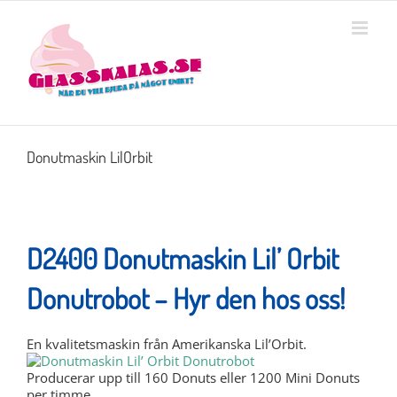
Skip
MENY
to
content
Donutmaskin LilOrbit
D2400 Donutmaskin Lil’ Orbit
Donutrobot – Hyr den hos oss!
En kvalitetsmaskin från Amerikanska Lil’Orbit.
Producerar upp till 160 Donuts eller 1200 Mini Donuts
per timme.