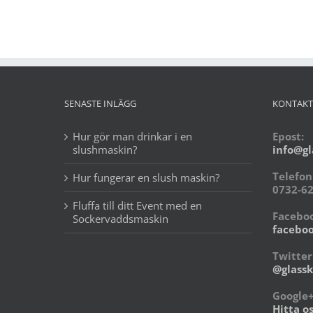
SENASTE INLÄGG
KONTAKT
Hur gör man drinkar i en
Epost:
slushmaskin?
info@gl
Telefon
Hur fungerar en slush maskin?
0732-62
Fluffa till ditt Event med en
Faceboo
Sockervaddsmaskin
faceboo
Twitter
@glassk
Google
Hitta o