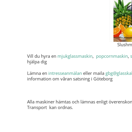
Slushm
Vill du hyra en
mjukglassmaskin
,
popcornmaskin
,
hjälpa dig
Lämna en
intresseanmälan
eller maila
gbg@glasskal
information om våran satsning i Göteborg
Alla maskiner hämtas och lämnas enligt överensko
Transport kan ordnas.
Hyr slushmaskin till ditt kalas