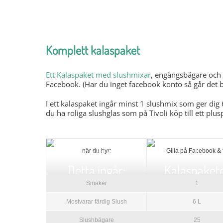
Komplett kalaspaket
ingår för privatpe
Ett Kalaspaket med slushmixar
, engångsbägare och 
Facebook. (Har du inget facebook konto så går det bra
I ett kalaspaket ingår minst 1 slushmix som ger dig 
du ha roliga slushglas som på Tivoli köp till ett plus
Kalaspaket ingår
Lilla
när du hyr:
Gilla på Facebook & 
Detta ingår:
Kalaspaket
Smaker
1
Mostvarar färdig Slush
6 L
Slushbägare
25