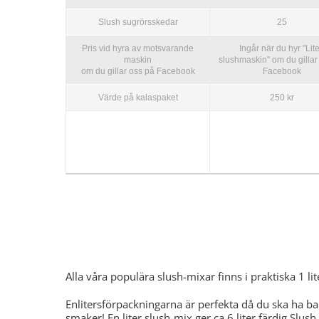
Slush sugrörsskedar
25
Pris vid hyra av motsvarande
Ingår när du hyr "Lit
maskin
slushmaskin" om du gillar
om du gillar oss på Facebook
Facebook
Värde på kalaspaket
250 kr
Slushmix – Många smaker att välja me
Alla våra populära slush-mixar finns i praktiska 1 lit
Enlitersförpackningarna är perfekta då du ska ha ba
smaker! En liter slush-mix ger ca 6 liter färdig Slush.