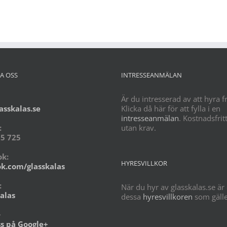
A OSS
INTRESSEANMÄLAN
Är du intresserad av att hyra f
asskalas.se
Klicka då här för att fylla i en
intresseanmälan
. Kostnadsfrit
:
utan krav.
5 725
k:
HYRESVILLKOR
k.com/glasskalas
:
När du hyr av glasskalas.se är
alas
dessa
hyresvillkoren
som gälle
+
ss på Google+