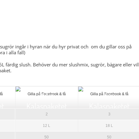
rsoner.
sugrör ingår i hyran när du hyr privat och om du gillar oss på
 i alla fall)
6L färdig slush. Behöver du mer slushmix, sugrör, bägare eller vil
paket.
Mellan
Stora
få
Gilla på Facebook & få
Gilla på Facebook & få
et
Kalaspaketet
Kalaspaketet
2
3
12 L
18 L
50
50