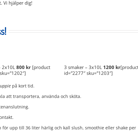
 Vi hjälper dig!
s!
– 2x10L
800 kr
[product
3 smaker – 3x10L
1200 kr
[produc
 sku=”1202″]
id=”2277″ sku=”1203″]
puppie
på kort tid.
a att transportera, använda och sköta.
tenanslutning.
ontakt.
för upp till 36 liter härlig och kall slush, smoothie eller shake per