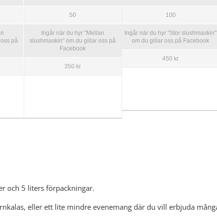
50
100
en
Ingår när du hyr "Mellan
Ingår när du hyr "Stor slushmaskin"
 oss på
slushmaskin" om du gillar oss på
om du gillar oss på Facebook
Facebook
450 kr
350 kr
llan
er och 5 liters förpackningar.
rnkalas, eller ett lite mindre evenemang där du vill erbjuda mång