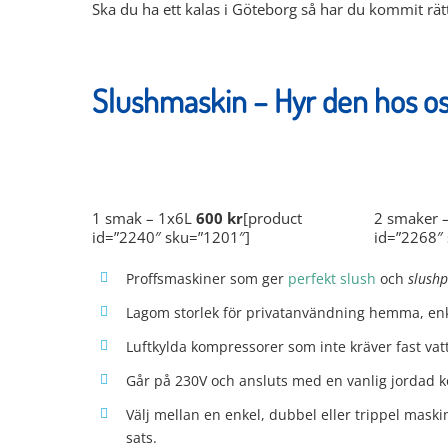
Ska du ha ett kalas i Göteborg så har du kommit rätt.
Slushmaskin – Hyr den hos os
Välj mellan följande modeller:
1 smak – 1x6L
600 kr
[product
2 smaker 
id=”2240″ sku=”1201″]
id=”2268″
Proffsmaskiner som ger
perfekt slush
och
slush
Lagom storlek för privatanvändning hemma, enkl
Luftkylda kompressorer som inte kräver fast vat
Går på 230V och ansluts med en vanlig jordad k
Välj mellan en enkel, dubbel eller trippel maskin 
sats.