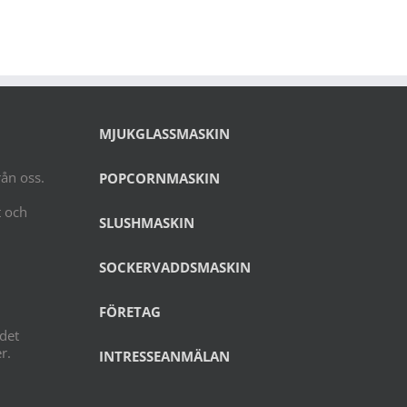
MJUKGLASSMASKIN
rån oss.
POPCORNMASKIN
t och
SLUSHMASKIN
SOCKERVADDSMASKIN
FÖRETAG
 det
r.
INTRESSEANMÄLAN