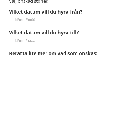
Välj önskad storlek
Vilket datum vill du hyra från?
DD
snedstreck
Vilket datum vill du hyra till?
MM
snedstreck
DD
ÅÅÅÅ
snedstreck
Berätta lite mer om vad som önskas:
MM
snedstreck
ÅÅÅÅ