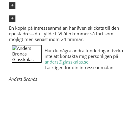
Ja, jag vill ha 10% på nästa hyra!
Nej, jag gillar inte rabatter
En kopia på intresseanmälan har även skickats till den
epostadress du fyllde i. Vi återkommer så fort som
möjligt men senast inom 24 timmar.
Har du några andra funderingar, tveka
inte att kontakta mig personligen på
anders@glasskalas.se
Tack igen för din intresseanmälan.
Anders Bronäs
Stockholm