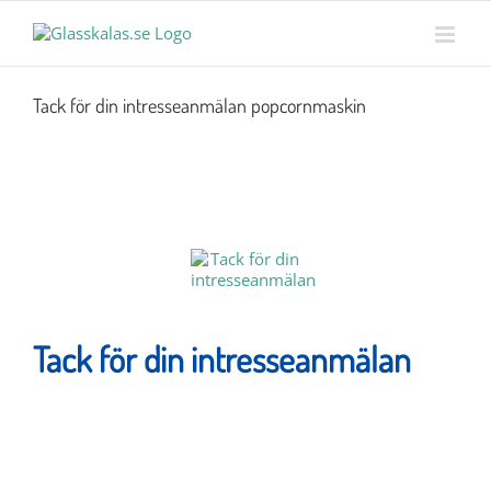
Skip
MENY
to
content
Tack för din intresseanmälan popcornmaskin
Tack för din intresseanmälan
Intresserad av 10% rabatt på nästa hyra?