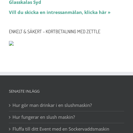
Glasskalas Syd
Vill du skicka en intressanmälan, klicka här »
ENKELT & SÄKERT – KORTBETALNING MED ZETTLE
SENASTE INLÄGG
Hur gör man drinkar i en slushmaskin?
Hur fungerar en slush maskin?
Fluffa till ditt Event med en Sockervaddsmaskin