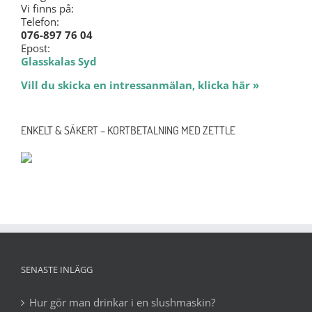
Vi finns på:
Telefon:
076-897 76 04
Epost:
Glasskalas Syd
Vill du skicka en intressanmälan, klicka här »
ENKELT & SÄKERT – KORTBETALNING MED ZETTLE
SENASTE INLÄGG
Hur gör man drinkar i en slushmaskin?