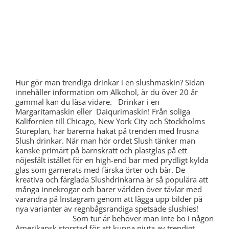
Hur gör man trendiga drinkar i en slushmaskin? Sidan
innehåller information om Alkohol, är du över 20 år
gammal kan du läsa vidare. Drinkar i en
Margaritamaskin eller Daiqurimaskin! Från soliga
Kalifornien till Chicago, New York City och Stockholms
Stureplan, har barerna hakat på trenden med frusna
Slush drinkar. När man hör ordet Slush tänker man
kanske primärt på barnskratt och plastglas på ett
nöjesfält istället för en high-end bar med prydligt kylda
glas som garnerats med färska örter och bär. De
kreativa och färglada Slushdrinkarna är så populära att
många innekrogar och barer världen över tävlar med
varandra på Instagram genom att lägga upp bilder på
nya varianter av regnbågsrandiga spetsade slushies!
Som tur är behöver man inte bo i någon
Amerikansk storstad för att kunna njuta av trendigt