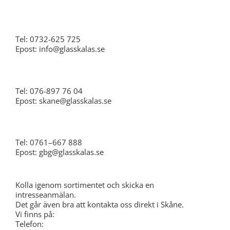
Stockholm
Tel: 0732-625 725
Epost: info@glasskalas.se
Skåne
Tel: 076-897 76 04
Epost: skane@glasskalas.se
Göteborg
Tel: 0761–667 888
Epost: gbg@glasskalas.se
Kolla igenom sortimentet och skicka en
intresseanmälan.
Det går även bra att kontakta oss direkt i Skåne.
Vi finns på:
Telefon: