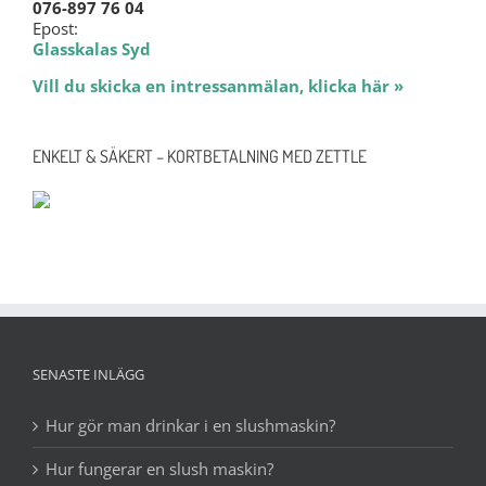
076-897 76 04
Epost:
Glasskalas Syd
Vill du skicka en intressanmälan, klicka här »
ENKELT & SÄKERT – KORTBETALNING MED ZETTLE
SENASTE INLÄGG
Hur gör man drinkar i en slushmaskin?
Hur fungerar en slush maskin?