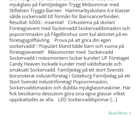
mjukglass på Familjedagen Trygg Midsommar med
Stiftelsen Trygga Barnen Hammarbyskolans 6:e klasser
sålde sockervadd till förmån för Barncancerfonden.
Resultat: 6000:- insamlat! Cirkustema på skolan!
Företagsevent med Sockervadd Sockervaddsmaskin och
popcornmaskin på Fågelbrohus som kul aktivitet på en
företagsgolftävling. Prova på att göra din egen
sockervadd! ! Populärt bland både barn och vuxna på
företagseventet! Mässmonter med Sockervadd
Sockervadd i mässmontern lockar kunder! UF Företaget
Candy Heaven lockade kunder med väldoftande och
smaksatt Sockervadd. Familjedag på ett stort Svenskt
börsnoterat industriföretag i Göteborg Familjedag på ett
Stort Svenskt industriföretag! Popcornmaskin,
Sockervaddsmaskin och dubbla mjukglassmaskiner. Här
fick besökarna dessutom göra sina egna glassar vilket
uppskattades av alla. LED Sockervaddspinnar [...]
Read More