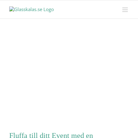
Skip
MENY
to
content
Fluffa till ditt Event med en