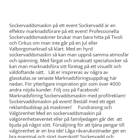
Sockervaddsmaskin på ett event Sockervadd är en
effektiv marknadsförare på ett event! Professionella
Sockervaddsmaskiner brukar man bara hitta på Tivoli
och Cirkus om man inte går på en Jul eller
Valborgsmarknad så klart. Med en hyrd
sockervaddsmaskin så kan man uppnå samma atmosfär
och spänning. Med färgat och smaksatt specialsocker så
kan man marknadsföra sitt företag på ett visuellt och
väldoftande sätt. Låt er inspireras av några av
glasskalas.se senaste Marknadsföringsuppdrag här
nedan. För ytterligare inspiration gör som över 4000
andra nöjda kunder: Följ oss på Facebook!
Marknadsföring Sockervaddsmaskin med profilreklam!
Sockervaddsmaskin på event! Beställ med ett eget
reklambudskap på maskinen! Fundraising och
Välgörenhet Med en sockervaddsmaskin på
välgörenhetseventet eller på familjedagen går det att
bjuda på något sött. Försäljning för att tjäna pengar till
välgörenhet är en bra ide! Låga råvarukostnader ger en
bra marginal och stort överskott! Sockervadd och