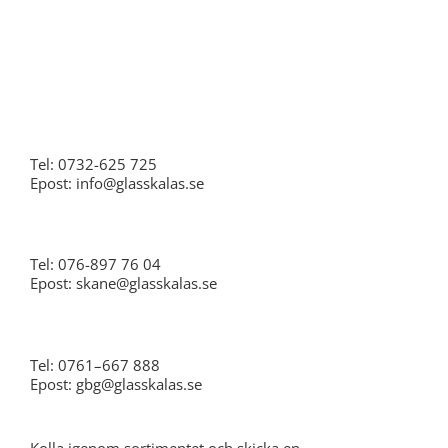
Stockholm
Tel: 0732-625 725
Epost: info@glasskalas.se
Skåne
Tel: 076-897 76 04
Epost: skane@glasskalas.se
Göteborg
Tel: 0761–667 888
Epost: gbg@glasskalas.se
Kolla igenom sortimentet och skicka en