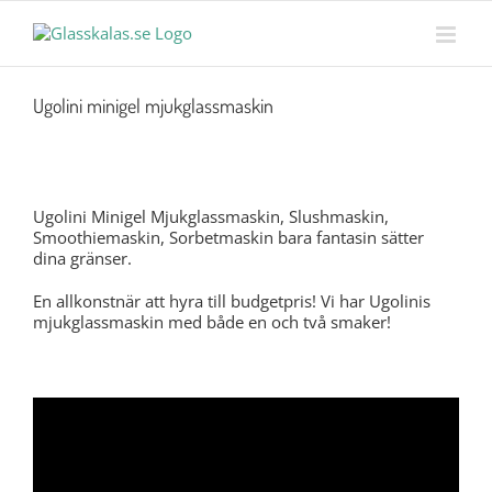
Skip
MENY
to
content
Ugolini minigel mjukglassmaskin
Ugolini Minigel Mjukglassmaskin, Slushmaskin,
Smoothiemaskin, Sorbetmaskin bara fantasin sätter
dina gränser.
En allkonstnär att hyra till budgetpris! Vi har Ugolinis
mjukglassmaskin med både en och två smaker!