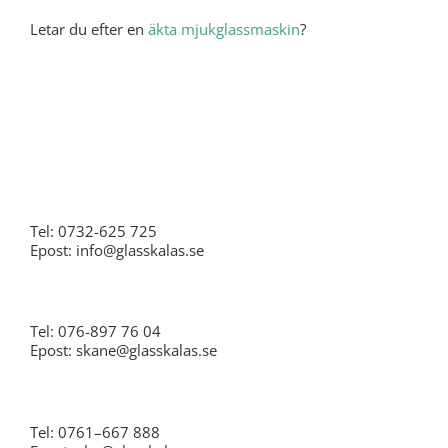
Letar du efter en
äkta mjukglassmaskin
?
Stockholm
Tel: 0732-625 725
Epost: info@glasskalas.se
Skåne
Tel: 076-897 76 04
Epost: skane@glasskalas.se
Göteborg
Tel: 0761–667 888