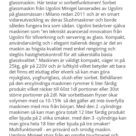
glassmaskin. Här testar vi sorbetfunktionen! Sorbet
glassmaskin från Ugolini Minigel lanserades av Ugolini
på glassmässan i Milano redan 2011 och är en smart
vidareutveckling av deras Slushmaskiner och borde
således fungera bra som sådan. Ugolini beskriver själva
maskinen som "en tekniskt avancerad innovation från
Ugolini för tillverkning och servering av glass. Kompakt,
användarvänlig och i elegant italiensk design är det en
maskin av högsta kvalitet med enkel rengöring och
steglös hastighetskontroll för att säkerställa bästa
glasskvalitet." Maskinen är väldigt kompakt, väger in på
25kg, går på 220V och är luftkyld vilket betyder att bara
det finns ett eluttag eller elverk så kan man göra
mjukglass, yoghurtglass, slush eller sorbet. Behållaren
på den encylindriga maskinen rymmer 6 liter färdig
produkt vilket räcker till 60st 1dl portioner eller 30st
större portioner på 2dl. När sorbetbasen fryser ökar
volymen med ca 10-15% så det gäller att inte överfylla
maskinen med mix från början. Med den 2 -cylindriga
maskinen så kan man göra totalt 12 liter färdig produkt
eller bjuda på 2 olika smaker, med den 3 -cylindriga kan
man göra hela 18 liter eller bjuda på tre smaker!
Multifunktionell - en prisvärd och smidig maskin.
Ugolinis Minigel styrs från en smidig touchpanel och