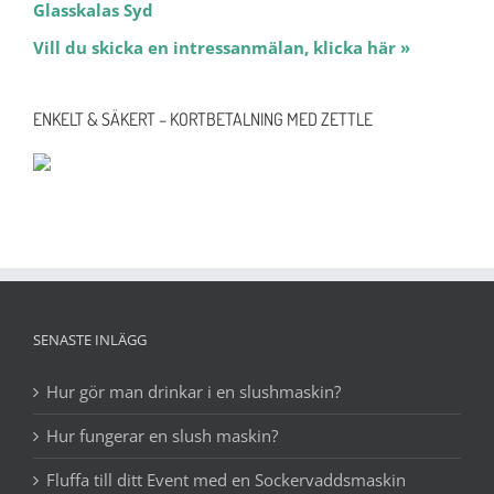
Glasskalas Syd
Vill du skicka en intressanmälan, klicka här »
ENKELT & SÄKERT – KORTBETALNING MED ZETTLE
SENASTE INLÄGG
Hur gör man drinkar i en slushmaskin?
Hur fungerar en slush maskin?
Fluffa till ditt Event med en Sockervaddsmaskin