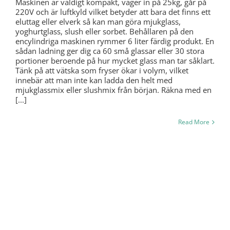
Maskinen är väldigt kompakt, väger in på 25kg, går på
220V och är luftkyld vilket betyder att bara det finns ett
eluttag eller elverk så kan man göra mjukglass,
yoghurtglass, slush eller sorbet. Behållaren på den
encylindriga maskinen rymmer 6 liter färdig produkt. En
sådan ladning ger dig ca 60 små glassar eller 30 stora
portioner beroende på hur mycket glass man tar såklart.
Tänk på att vätska som fryser ökar i volym, vilket
innebär att man inte kan ladda den helt med
mjukglassmix eller slushmix från början. Räkna med en
[...]
Read More
Stockholm