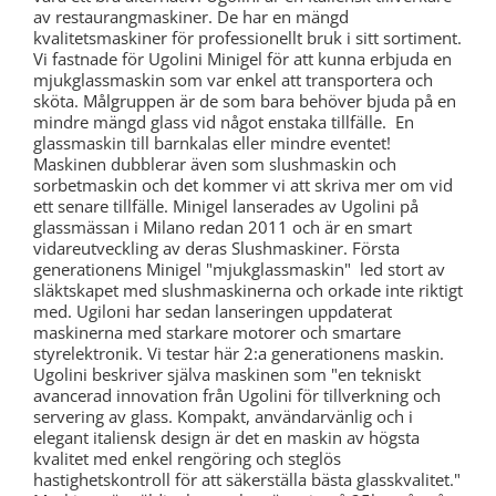
av restaurangmaskiner. De har en mängd
kvalitetsmaskiner för professionellt bruk i sitt sortiment.
Vi fastnade för Ugolini Minigel för att kunna erbjuda en
mjukglassmaskin som var enkel att transportera och
sköta. Målgruppen är de som bara behöver bjuda på en
mindre mängd glass vid något enstaka tillfälle. En
glassmaskin till barnkalas eller mindre eventet!
Maskinen dubblerar även som slushmaskin och
sorbetmaskin och det kommer vi att skriva mer om vid
ett senare tillfälle. Minigel lanserades av Ugolini på
glassmässan i Milano redan 2011 och är en smart
vidareutveckling av deras Slushmaskiner. Första
generationens Minigel "mjukglassmaskin" led stort av
släktskapet med slushmaskinerna och orkade inte riktigt
med. Ugiloni har sedan lanseringen uppdaterat
maskinerna med starkare motorer och smartare
styrelektronik. Vi testar här 2:a generationens maskin.
Ugolini beskriver själva maskinen som "en tekniskt
avancerad innovation från Ugolini för tillverkning och
servering av glass. Kompakt, användarvänlig och i
elegant italiensk design är det en maskin av högsta
kvalitet med enkel rengöring och steglös
hastighetskontroll för att säkerställa bästa glasskvalitet."