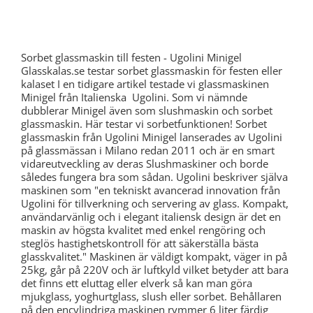
Sorbet glassmaskin till festen - Ugolini Minigel
Glasskalas.se testar sorbet glassmaskin för festen eller
kalaset I en tidigare artikel testade vi glassmaskinen
Minigel från Italienska Ugolini. Som vi nämnde
dubblerar Minigel även som slushmaskin och sorbet
glassmaskin. Här testar vi sorbetfunktionen! Sorbet
glassmaskin från Ugolini Minigel lanserades av Ugolini
på glassmässan i Milano redan 2011 och är en smart
vidareutveckling av deras Slushmaskiner och borde
således fungera bra som sådan. Ugolini beskriver själva
maskinen som "en tekniskt avancerad innovation från
Ugolini för tillverkning och servering av glass. Kompakt,
användarvänlig och i elegant italiensk design är det en
maskin av högsta kvalitet med enkel rengöring och
steglös hastighetskontroll för att säkerställa bästa
glasskvalitet." Maskinen är väldigt kompakt, väger in på
25kg, går på 220V och är luftkyld vilket betyder att bara
det finns ett eluttag eller elverk så kan man göra
mjukglass, yoghurtglass, slush eller sorbet. Behållaren
på den encylindriga maskinen rymmer 6 liter färdig