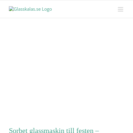
Skip
MENY
to
content
Sorbet glassmaskin till festen –