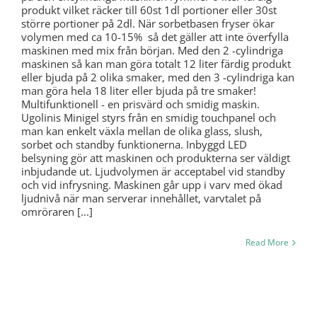
produkt vilket räcker till 60st 1dl portioner eller 30st
större portioner på 2dl. När sorbetbasen fryser ökar
volymen med ca 10-15% så det gäller att inte överfylla
maskinen med mix från början. Med den 2 -cylindriga
maskinen så kan man göra totalt 12 liter färdig produkt
eller bjuda på 2 olika smaker, med den 3 -cylindriga kan
man göra hela 18 liter eller bjuda på tre smaker!
Multifunktionell - en prisvärd och smidig maskin.
Ugolinis Minigel styrs från en smidig touchpanel och
man kan enkelt växla mellan de olika glass, slush,
sorbet och standby funktionerna. Inbyggd LED
belsyning gör att maskinen och produkterna ser väldigt
inbjudande ut. Ljudvolymen är acceptabel vid standby
och vid infrysning. Maskinen går upp i varv med ökad
ljudnivå när man serverar innehållet, varvtalet på
omröraren [...]
Read More