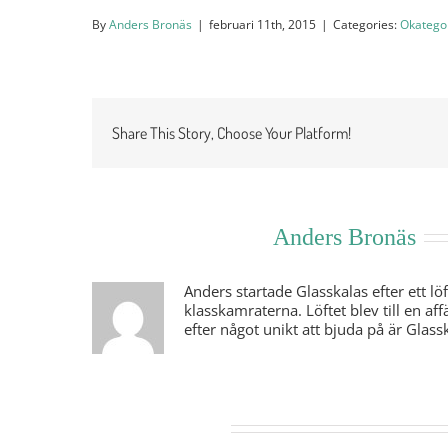
By
Anders Bronäs
|
februari 11th, 2015
|
Categories:
Okatego
Share This Story, Choose Your Platform!
About the Author:
Anders Bronäs
Anders startade Glasskalas efter ett löf
klasskamraterna. Löftet blev till en aff
efter något unikt att bjuda på är Glasska
Related Posts