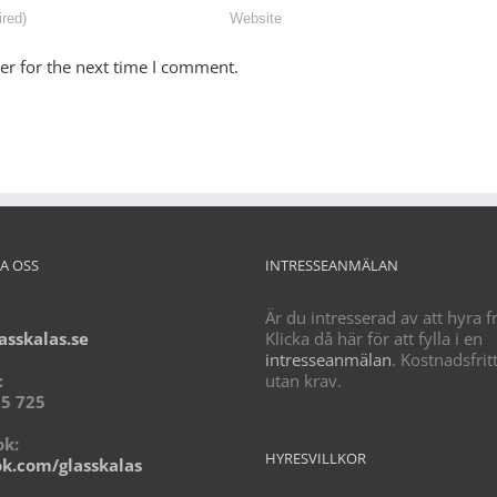
er for the next time I comment.
A OSS
INTRESSEANMÄLAN
Är du intresserad av att hyra f
asskalas.se
Klicka då här för att fylla i en
intresseanmälan
. Kostnadsfrit
:
utan krav.
5 725
k:
HYRESVILLKOR
k.com/glasskalas