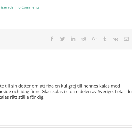
riserade
|
0 Comments
Facebook
Twitter
LinkedIn
Reddit
Google+
Tumblr
Vk
E
te till sin dotter om att fixa en kul grej till hennes kalas med
ärside och idag finns Glasskalas i större delen av Sverige. Letar du
las rätt ställe för dig.