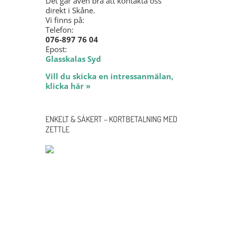
Det går även bra att kontakta oss
direkt i Skåne.
Vi finns på:
Telefon:
076-897 76 04
Epost:
Glasskalas Syd
Vill du skicka en intressanmälan,
klicka här »
ENKELT & SÄKERT – KORTBETALNING MED
ZETTLE