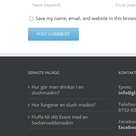
Save my name, email, and website in this brows
SENASTE INLÄGG
KONTAKT
Hur gör man drinkar i en
Epost:
slushmaskin?
info@gl
Telefon
Hur fungerar en slush maskin?
0732-62
Fluffa till ditt Event med en
Faceboo
Sockervaddsmaskin
faceboo